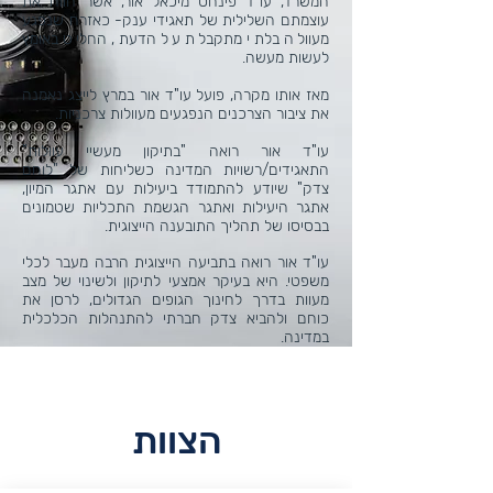
המשרד, עו"ד פינחס מיכאל אור, אשר חווה את
עוצמתם השלילית של תאגידי ענק- כאזרח שנפגע
מעוולה בלתי מתקבלת על הדעת, החליט באומץ
לעשות מעשה.
מאז אותו מקרה, פועל עו"ד אור במרץ לייצג נאמנה
את ציבור הצרכנים הנפגעים מעוולות צרכניות.
עו"ד אור רואה "בתיקון מעשיי עוולות"
התאגידים/רשויות המדינה כשליחות של "לוחם
צדק" שיודע להתמודד ביעילות עם אתגר המיון,
אתגר היעילות ואתגר הגשמת התכליות שטמונים
בבסיסו של תהליך התובענה הייצוגית.
עו"ד אור רואה בתביעה הייצוגית הרבה מעבר לכלי
משפטי. היא בעיקר אמצעי לתיקון ולשינוי של מצב
מעוות בדרך לחינוך הגופים הגדולים, לרסן את
כוחם ולהביא צדק חברתי להתנהלות הכלכלית
במדינה.
הצוות